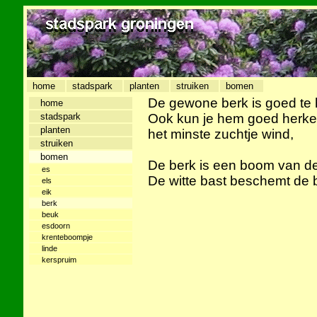
home
stadspark
planten
struiken
bomen
De gewone berk is goed te 
home
stadspark
Ook kun je hem goed herkenn
planten
het minste zuchtje wind,
struiken
bomen
De berk is een boom van de
es
De witte bast beschemt de 
els
eik
berk
beuk
esdoorn
krenteboompje
linde
kerspruim